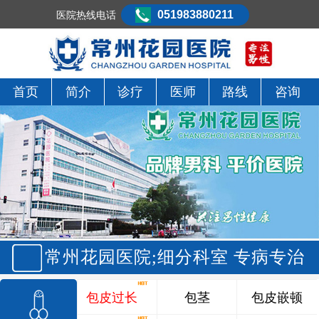
051983880211
医院热线电话
首页
简介
诊疗
医师
路线
咨询
常州花园医院;细分科室 专病专治
包皮过长
包茎
包皮嵌顿