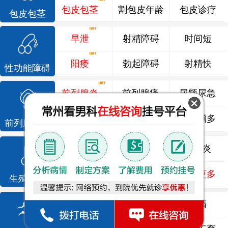
包皮包茎
割包皮年龄
包皮诊疗
包皮包茎
早泄
射精障碍
时间短
阳痿
勃起障碍
射精快
性功能障碍
前列腺炎
前列腺痛
尿频尿急
前列腺增生
排尿不畅
夜尿增多
前列腺疾病
龟头炎
睾丸炎
尿道炎
尿相关
泌尿感染
了解更多
生殖感染
死精
少精
弱精